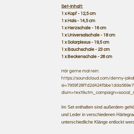
Set-Inhalt:
1 x Kopf - 12,5 cm
1 x Hals - 14,5 cm
1 x Herzschale - 16 cm
1 x Universalschale - 18 cm
1 x Solarplexus - 19,5 cm
1 x Bauchschale - 23 cm
1 x Beckenschale - 26 cm
Hör gerne mal rein:
https://soundcloud.com/denny-jako
si=7959f28ffd2d424fbbe1dda569e
dium=text&utm_campaign=social_s
Im Set enthalten sind außerdem gehö
und Leder in verschiedenen Härtegr
unterschiedliche Klänge entlockt wer