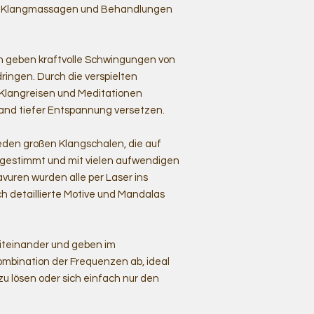
 für Klangmassagen und Behandlungen
n geben kraftvolle Schwingungen von
ringen. Durch die verspielten
e Klangreisen und Meditationen
stand tiefer Entspannung versetzen.
eden großen Klangschalen, die auf
bgestimmt und mit vielen aufwendigen
vuren wurden alle per Laser ins
ch detaillierte Motive und Mandalas
iteinander und geben im
bination der Frequenzen ab, ideal
 lösen oder sich einfach nur den