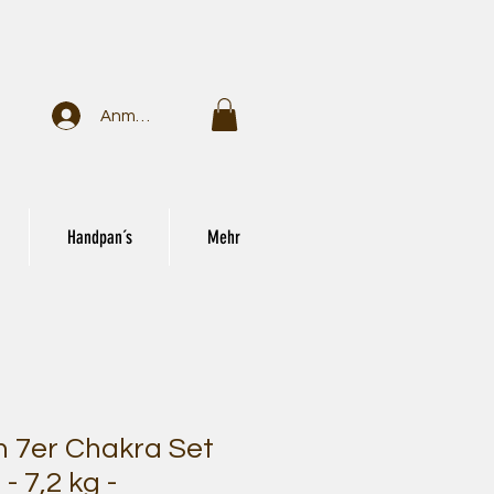
Anmelden
Handpan´s
Mehr
 7er Chakra Set
- 7,2 kg -