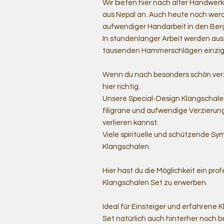
Wir bieten hier nach alter Handwe
aus Nepal an. Auch heute noch werd
aufwendiger Handarbeit in den Berg
In stundenlanger Arbeit werden au
tausenden Hammerschlägen einziga
Wenn du nach besonders schön verzi
hier richtig.
Unsere Special-Design Klangschale
filigrane und aufwendige Verzierun
verlieren kannst.
Viele spirituelle und schützende S
Klangschalen.
Hier hast du die Möglichkeit ein pr
Klangschalen Set zu erwerben.
Ideal für Einsteiger und erfahrene 
Set natürlich auch hinterher noch b