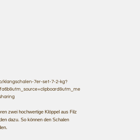
b/klangschalen-7er-set-7-2-kg?
7fa6b&utm_source=clipboard&utm_me
haring
ren zwei hochwertige Klöppel aus Filz
aden dazu. So können den Schalen
den.