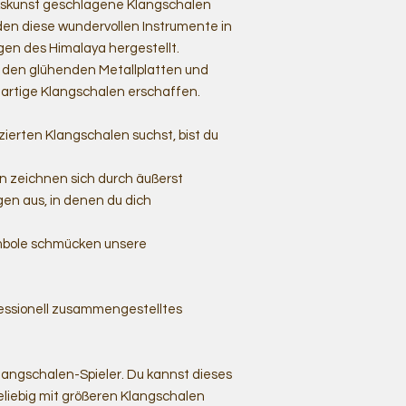
rkskunst geschlagene Klangschalen
en diese wundervollen Instrumente in
en des Himalaya hergestellt.
s den glühenden Metallplatten und
rtige Klangschalen erschaffen.
erten Klangschalen suchst, bist du
n zeichnen sich durch äußerst
gen aus, in denen du dich
ymbole schmücken unsere
ofessionell zusammengestelltes
Klangschalen-Spieler. Du kannst dieses
eliebig mit größeren Klangschalen