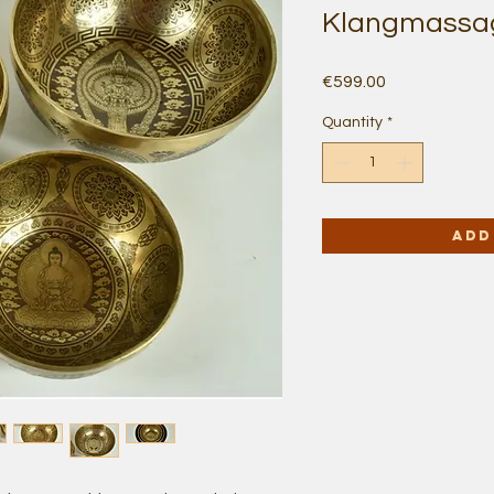
Klangmassag
Price
€599.00
Quantity
*
Add