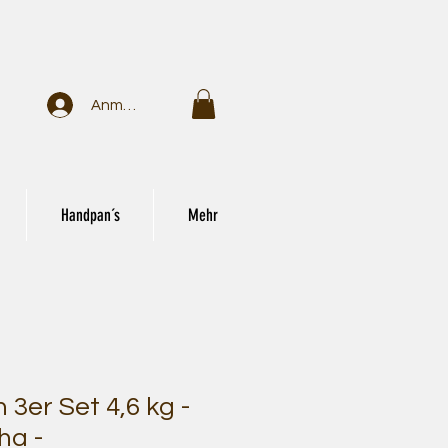
Anmelden
Handpan´s
Mehr
3er Set 4,6 kg -
ha -