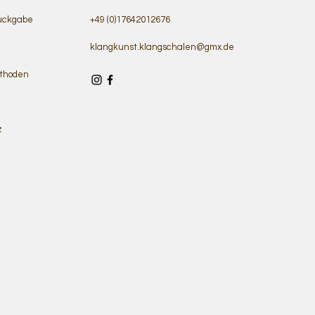
ückgabe
+49 (0)17642012676
klangkunst.klangschalen@gmx.de
thoden
z