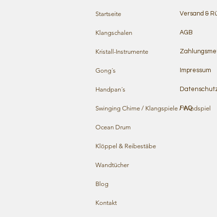
Startseite
Versand & R
Klangschalen
AGB
Kristall-Instrumente
Zahlungsme
Gong´s
Impressum
Handpan´s
Datenschut
Swinging Chime / Klangspiele / Windspiel
FAQ
Ocean Drum
Klöppel & Reibestäbe
Wandtücher
Blog
Kontakt