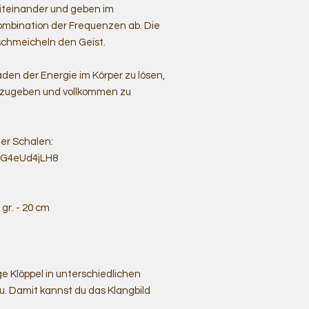
iteinander und geben im
mbination der Frequenzen ab. Die
schmeicheln den Geist.
en der Energie im Körper zu lösen,
inzugeben und vollkommen zu
er Schalen:
TwG4eUd4jLH8
 gr. - 20 cm
 Klöppel in unterschiedlichen
u. Damit kannst du das Klangbild