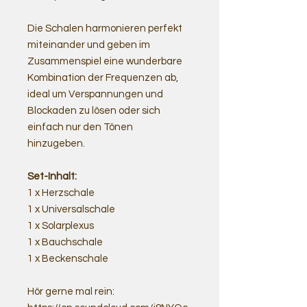
Die Schalen harmonieren perfekt
miteinander und geben im
Zusammenspiel eine wunderbare
Kombination der Frequenzen ab,
ideal um Verspannungen und
Blockaden zu lösen oder sich
einfach nur den Tönen
hinzugeben.
Set-Inhalt:
1 x Herzschale
1 x Universalschale
1 x Solarplexus
1 x Bauchschale
1 x Beckenschale
Hör gerne mal rein: