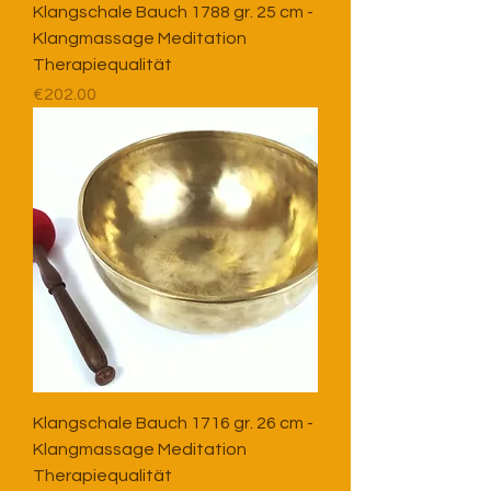
Klangschale Bauch 1788 gr. 25 cm -
Klangmassage Meditation
Therapiequalität
Price
€202.00
Klangschale Bauch 1716 gr. 26 cm -
Klangmassage Meditation
Therapiequalität