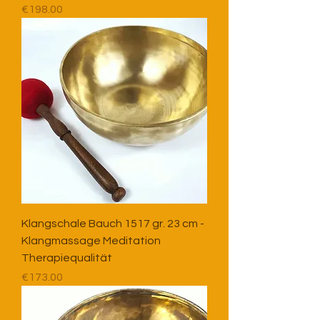
Price
€198.00
Klangschale Bauch 1517 gr. 23 cm -
Klangmassage Meditation
Therapiequalität
Price
€173.00