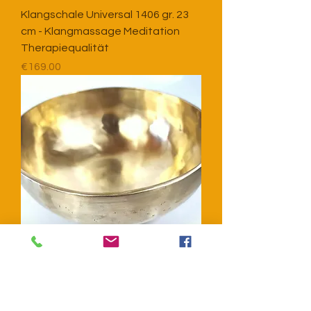
Klangschale Universal 1406 gr. 23
cm - Klangmassage Meditation
Therapiequalität
Price
€169.00
Klangschale Universal 1386 gr. 22
cm - Klangmassage Meditation
Therapiequalität