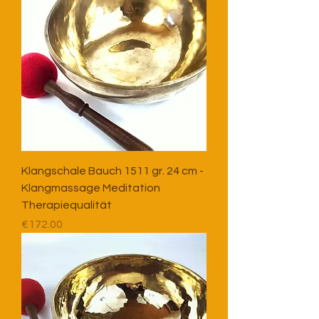
Klangschale Bauch 1511 gr. 24 cm -
Klangmassage Meditation
Therapiequalität
Price
€172.00