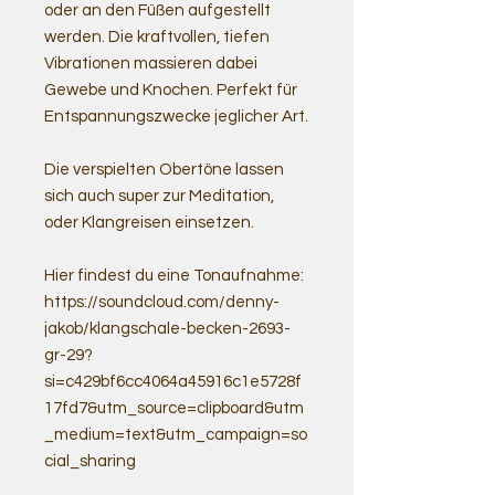
oder an den Füßen aufgestellt
werden. Die kraftvollen, tiefen
Vibrationen massieren dabei
Gewebe und Knochen. Perfekt für
Entspannungszwecke jeglicher Art.
Die verspielten Obertöne lassen
sich auch super zur Meditation,
oder Klangreisen einsetzen.
Hier findest du eine Tonaufnahme:
https://soundcloud.com/denny-
jakob/klangschale-becken-2693-
gr-29?
si=c429bf6cc4064a45916c1e5728f
17fd7&utm_source=clipboard&utm
_medium=text&utm_campaign=so
cial_sharing