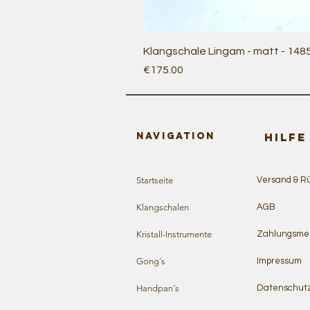
Klangschale Lingam - matt - 148
Price
€175.00
Navigation
HILFE
Startseite
Versand & R
Klangschalen
AGB
Kristall-Instrumente
Zahlungsme
Gong´s
Impressum
Handpan´s
Datenschut