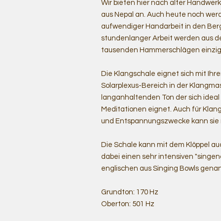
Wir bieten hier nach alter Handwe
aus Nepal an. Auch heute noch werd
aufwendiger Handarbeit in den Berg
stundenlanger Arbeit werden aus d
tausenden Hammerschlägen einziga
Die Klangschale eignet sich mit Ihre
Solarplexus-Bereich in der Klangm
langanhaltenden Ton der sich idea
Meditationen eignet. Auch für Klan
und Entspannungszwecke kann sie 
Die Schale kann mit dem Klöppel a
dabei einen sehr intensiven "singe
englischen aus Singing Bowls gena
Grundton: 170 Hz
Oberton: 501 Hz