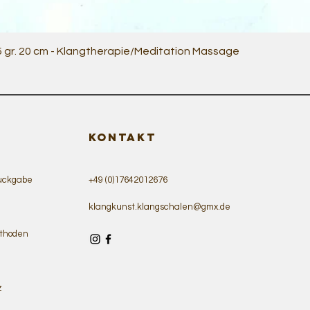
Quick View
5 gr. 20 cm - Klangtherapie/Meditation Massage
KONTAKT
ückgabe
+49 (0)17642012676
klangkunst.klangschalen@gmx.de
thoden
z