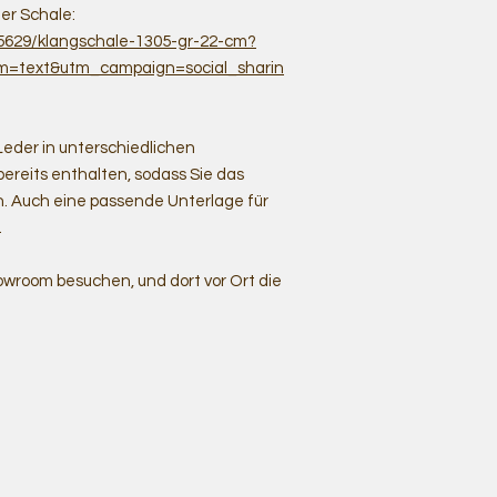
er Schale:
25629/klangschale-1305-gr-22-cm?
m=text&utm_campaign=social_sharin
Leder in unterschiedlichen
ereits enthalten, sodass Sie das
n. Auch eine passende Unterlage für
.
wroom besuchen, und dort vor Ort die