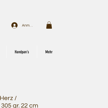
Anmelden
Handpan´s
Mehr
Herz /
1305 gr. 22 cm