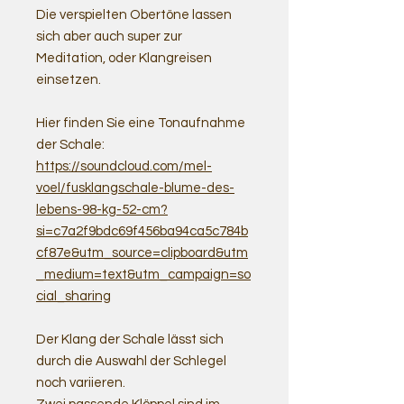
Die verspielten Obertöne lassen
sich aber auch super zur
Meditation, oder Klangreisen
einsetzen.
Hier finden Sie eine Tonaufnahme
der Schale:
https://soundcloud.com/mel-
voel/fusklangschale-blume-des-
lebens-98-kg-52-cm?
si=c7a2f9bdc69f456ba94ca5c784b
cf87e&utm_source=clipboard&utm
_medium=text&utm_campaign=so
cial_sharing
Der Klang der Schale lässt sich
durch die Auswahl der Schlegel
noch variieren.