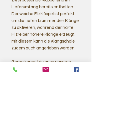
Zwei passende Klöppel sind im
Lieferumfang bereits enthalten.
Der weiche Filzklöppel ist perfekt
um die tiefen brummenden Klänge
zu aktiveren, während der härte
Filzreiber höhere Klänge erzeugt.
Mit diesem kann die Klangschale
zudem auch angerieben werden.
Gerne kannst du auch unseren
Showroom besuchen, und dort vor
Ort die Schalen Probe spielen.
Related
Products