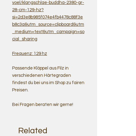
voel/klangschlae-buddha-2380-gr-
28-cm-129-hz?
si=2d3e8b985f074e4fb4478c88f3e
b8c3a&utm_source=clipboard&utm
_medium=text&utm_campaign=so
cial_sharing
Frequenz: 129 hz
Passende Klöppel aus Filz in
verschiedenen Härtegraden
findest du bei uns im Shop zu fairen
Preisen.
Bei Fragen beraten wir gerne!
Related