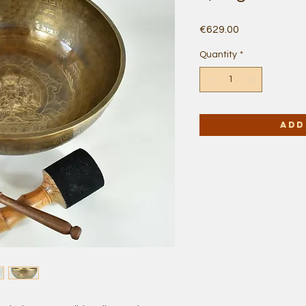
Price
€629.00
Quantity
*
Add