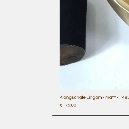
Klangschale Lingam - matt - 148
Price
€175.00