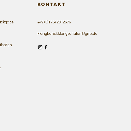
KONTAKT
ückgabe
+49 (0)17642012676
klangkunst.klangschalen@gmx.de
thoden
z