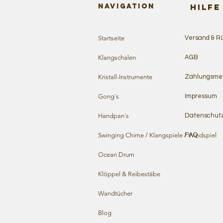
Navigation
HILFE
Startseite
Versand & R
Klangschalen
AGB
Kristall-Instrumente
Zahlungsme
Gong´s
Impressum
Handpan´s
Datenschut
Swinging Chime / Klangspiele / Windspiel
FAQ
Ocean Drum
Klöppel & Reibestäbe
Wandtücher
Blog