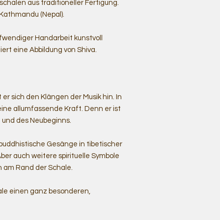
halen aus traditioneller Fertigung.
 Kathmandu (Nepal).
fwendiger Handarbeit kunstvoll
ziert eine Abbildung von Shiva.
 er sich den Klängen der Musik hin. In
ne allumfassende Kraft. Denn er ist
ng und des Neubeginns.
uddhistische Gesänge in tibetischer
ber auch weitere spirituelle Symbole
n am Rand der Schale.
hale einen ganz besonderen,