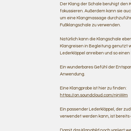
Der Klang der Schale beruhigt den Kö
fokussieren. Außerdem kann sie auc
um eine Klangmassage durchzuführ
Fußklangschale zu verwenden.
Natürlich kann die Klangschale ebe
Klangreisen in Begleitung genutzt 
Lederklöppel anreiben und so einen
Ein wunderbares Gefühl der Entspa
Anwendung.
Eine Klangprobe ist hier zu finden:
https://on.soundcloud.com/njnWm
Ein passender Lederklöppel, der zud
verwendet werden kann, ist bereits
Damit das Klangbild noch variiert we