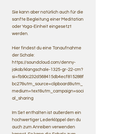
Sie kann aber natürlich auch für die
sanfte Begleitung einer Meditation
oder Yoga-Einheit eingesetzt
werden.
Hier findest du eine Tonaufnahme
der Schale:
https://soundcloud.com/denny-
jakob/klangschale-1325-gr-22-cm?
si=fb90c232d568415db4ecf815288f
bc27&utm_source=clipboard&utm_
medium=text&utm_campaign=soci
al_sharing
Im Set enthalten ist außerdem ein
hochwertiger Lederklöppel den du
auch zum Anreiben verwenden