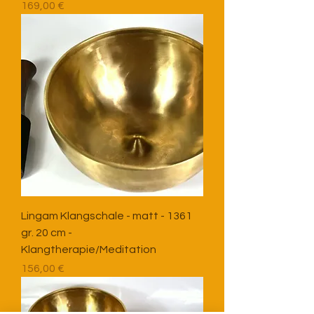
Preis
169,00 €
Lingam Klangschale - matt - 1361
gr. 20 cm -
Klangtherapie/Meditation
Preis
156,00 €