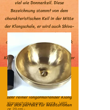
viel wie Donnerkeil. Diese
Bezeichnung stammt von dem
charakteristischen Keil in der Mitte
der Klangschale, er wird auch Shiva-
Lingam genannt. Das Schmieden
dieses Keils erfordert viel Geschick
und wird nur von wenigen
Kunsthandwerkern beherrscht, daher
sind die Schalen so selten.
Die Lingam-Schalen sind sehr
dickwandig, dadurch entsteht ein
sehr reiner langanhaltender Klang
der sich perfekt für Meditationen
Klangschale Lingam - matt - 1485
gr. 20 cm -