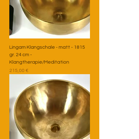
Lingam Klangschale - matt - 1815
gr. 24 cm -
Klangtherapie/Meditation
Preis
215,00 €