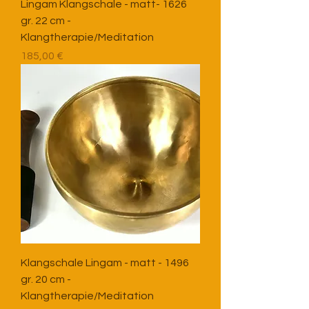
Lingam Klangschale - matt- 1626
gr. 22 cm -
Klangtherapie/Meditation
Preis
185,00 €
Klangschale Lingam - matt - 1496
gr. 20 cm -
Klangtherapie/Meditation