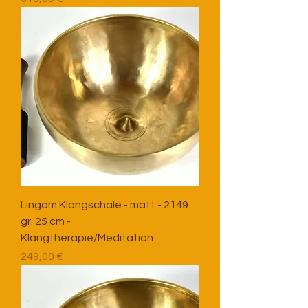
Lingam Klangschale - matt - 2149
gr. 25 cm -
Klangtherapie/Meditation
Preis
249,00 €