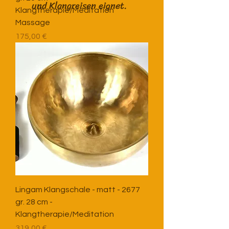
und Klangreisen eignet.
Klangtherapie/Meditation
Massage
Preis
175,00 €
Lingam Klangschale - matt - 2677
gr. 28 cm -
Klangtherapie/Meditation
Preis
319,00 €