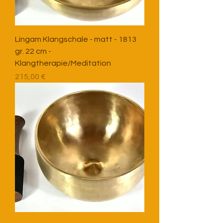
Lingam Klangschale - matt - 1813
gr. 22 cm -
Klangtherapie/Meditation
Preis
215,00 €