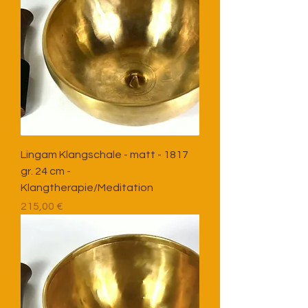
Lingam Klangschale - matt - 1817
gr. 24 cm -
Klangtherapie/Meditation
Preis
215,00 €