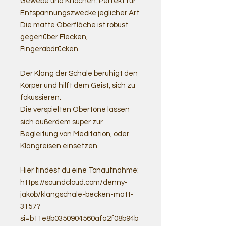
Gewebe und Knochen. Perfekt für
Entspannungszwecke jeglicher Art.
Die matte Oberfläche ist robust
gegenüber Flecken,
Fingerabdrücken.
Der Klang der Schale beruhigt den
Körper und hilft dem Geist, sich zu
fokussieren.
Die verspielten Obertöne lassen
sich außerdem super zur
Begleitung von Meditation, oder
Klangreisen einsetzen.
Hier findest du eine Tonaufnahme:
https://soundcloud.com/denny-
jakob/klangschale-becken-matt-
3157?
si=b11e8b0350904560afa2f08b94b