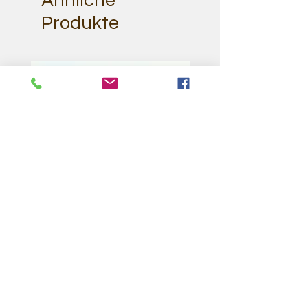
Ähnliche
Produkte
Klangschale Lingam - matt -
Klangschale Solarplexu
1485 gr. 20 cm -
gr. 20 cm - matt Klang
Klangtherapie/Meditation
Meditation Therapie
Massage
Preis
126,00 €
Preis
175,00 €