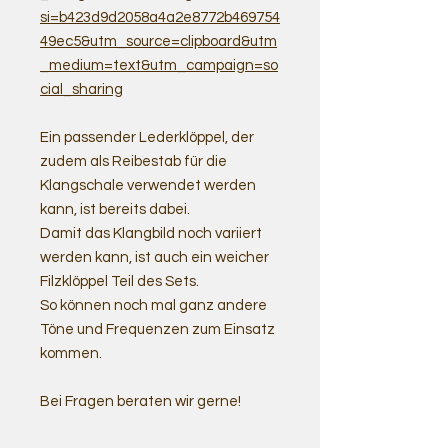
si=b423d9d2058a4a2e8772b469754
49ec5&utm_source=clipboard&utm
_medium=text&utm_campaign=so
cial_sharing
Ein passender Lederklöppel, der
zudem als Reibestab für die
Klangschale verwendet werden
kann, ist bereits dabei.
Damit das Klangbild noch variiert
werden kann, ist auch ein weicher
Filzklöppel Teil des Sets.
So können noch mal ganz andere
Töne und Frequenzen zum Einsatz
kommen.
Bei Fragen beraten wir gerne!