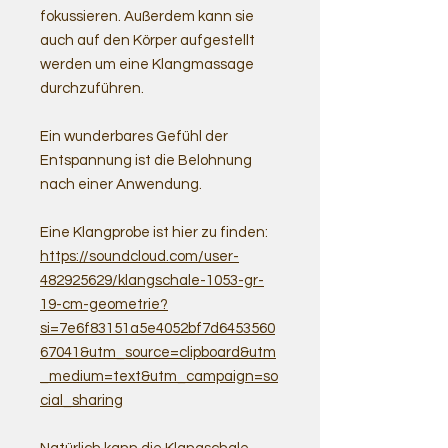
fokussieren. Außerdem kann sie
auch auf den Körper aufgestellt
werden um eine Klangmassage
durchzuführen.
Ein wunderbares Gefühl der
Entspannung ist die Belohnung
nach einer Anwendung.
Eine Klangprobe ist hier zu finden:
https://soundcloud.com/user-
482925629/klangschale-1053-gr-
19-cm-geometrie?
si=7e6f83151a5e4052bf7d6453560
67041&utm_source=clipboard&utm
_medium=text&utm_campaign=so
cial_sharing