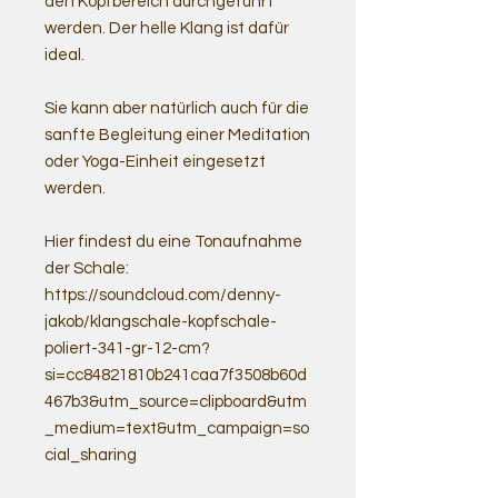
den Kopfbereich durchgeführt
werden. Der helle Klang ist dafür
ideal.
Sie kann aber natürlich auch für die
sanfte Begleitung einer Meditation
oder Yoga-Einheit eingesetzt
werden.
Hier findest du eine Tonaufnahme
der Schale:
https://soundcloud.com/denny-
jakob/klangschale-kopfschale-
poliert-341-gr-12-cm?
si=cc84821810b241caa7f3508b60d
467b3&utm_source=clipboard&utm
_medium=text&utm_campaign=so
cial_sharing