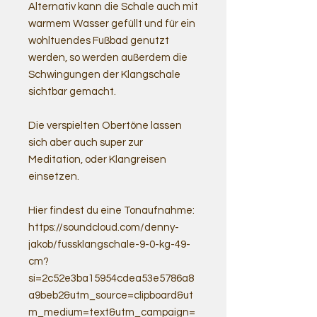
Alternativ kann die Schale auch mit
warmem Wasser gefüllt und für ein
wohltuendes Fußbad genutzt
werden, so werden außerdem die
Schwingungen der Klangschale
sichtbar gemacht.
Die verspielten Obertöne lassen
sich aber auch super zur
Meditation, oder Klangreisen
einsetzen.
Hier findest du eine Tonaufnahme:
https://soundcloud.com/denny-
jakob/fussklangschale-9-0-kg-49-
cm?
si=2c52e3ba15954cdea53e5786a8
a9beb2&utm_source=clipboard&ut
m_medium=text&utm_campaign=