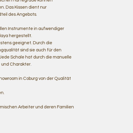
dlichen Härtegrade können
. Das Kissen dient nur
dteil des Angebots.
len Instrumente in aufwendiger
aya hergestellt.
stens geeignet. Durch die
qualität sind sie auch für den
Jede Schale hat durch die manuelle
 und Charakter.
howroom in Coburg von der Qualität
en.
imischen Arbeiter und deren Familien