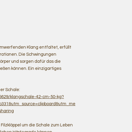
werfenden Klang entfaltet, erfüllt
rationen. Die Schwingungen
rper und sorgen dafür das die
ießen können. Ein einzigartiges
er Schale:
25629/klangschale-42-cm-50-kg?
4b331&utm_source=clipboard&utm_me
haring
 Filzklöppel um die Schale zum Leben