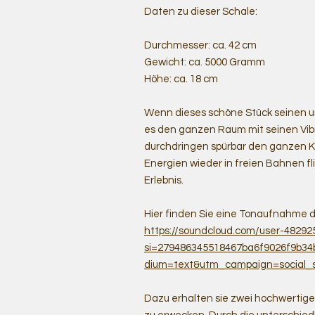
Daten zu dieser Schale:
Durchmesser: ca. 42 cm
Gewicht: ca. 5000 Gramm
Höhe: ca. 18 cm
Wenn dieses schöne Stück seinen um
es den ganzen Raum mit seinen Vib
durchdringen spürbar den ganzen Kö
Energien wieder in freien Bahnen fl
Erlebnis.
Hier finden Sie eine Tonaufnahme d
https://soundcloud.com/user-4829
si=279486345518467ba6f9026f9b3
dium=text&utm_campaign=social_s
Dazu erhalten sie zwei hochwertige