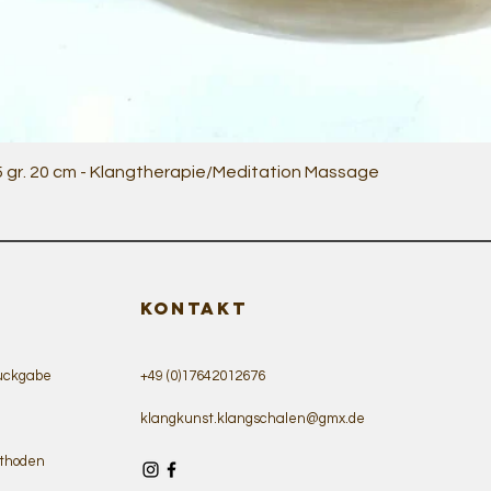
Schnellansicht
5 gr. 20 cm - Klangtherapie/Meditation Massage
KONTAKT
ückgabe
+49 (0)17642012676
klangkunst.klangschalen@gmx.de
thoden