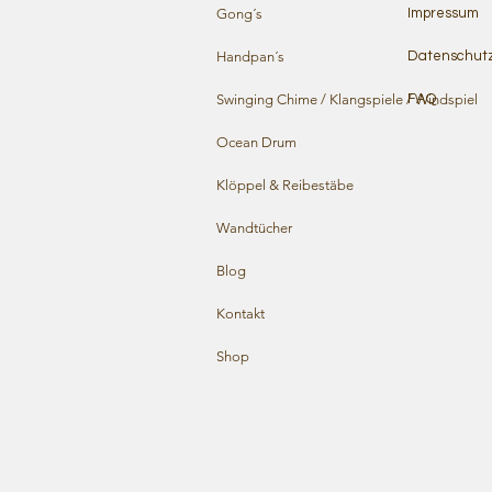
Gong´s
Impressum
Handpan´s
Datenschut
Swinging Chime / Klangspiele / Windspiel
FAQ
Ocean Drum
Klöppel & Reibestäbe
Wandtücher
Blog
Kontakt
Shop