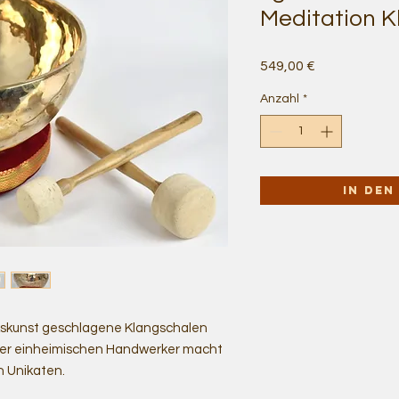
Meditation K
Preis
549,00 €
Anzahl
*
In de
rkskunst geschlagene Klangschalen
 der einheimischen Handwerker macht
 Unikaten.