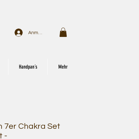
Anmelden
Handpan´s
Mehr
 7er Chakra Set
t -