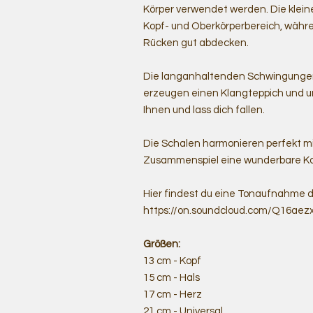
Körper verwendet werden. Die kleine
Kopf- und Oberkörperbereich, währ
Rücken gut abdecken.
Die langanhaltenden Schwingungen
erzeugen einen Klangteppich und 
Ihnen und lass dich fallen.
Die Schalen harmonieren perfekt m
Zusammenspiel eine wunderbare Ko
Hier findest du eine Tonaufnahme d
https://on.soundcloud.com/Q16a
Größen:
13 cm - Kopf
15 cm - Hals
17 cm - Herz
21 cm - Universal