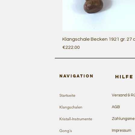
Klangschale Becken 1921 gr. 27
Price
€222.00
Navigation
HILFE
Startseite
Versand & R
Klangschalen
AGB
Kristall-Instrumente
Zahlungsme
Gong´s
Impressum