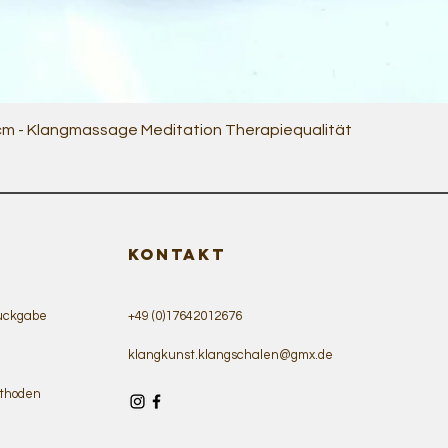
Quick View
 cm - Klangmassage Meditation Therapiequalität
KONTAKT
ückgabe
+49 (0)17642012676
klangkunst.klangschalen@gmx.de
thoden