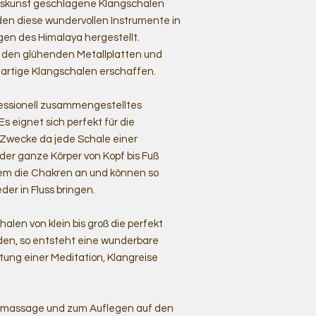
rkskunst geschlagene Klangschalen
en diese wundervollen Instrumente in
en des Himalaya hergestellt.
s den glühenden Metallplatten und
rtige Klangschalen erschaffen.
ofessionell zusammengestelltes
s eignet sich perfekt für die
Zwecke da jede Schale einer
der ganze Körper von Kopf bis Fuß
dem die Chakren an und können so
der in Fluss bringen.
alen von klein bis groß die perfekt
en, so entsteht eine wunderbare
eitung einer Meditation, Klangreise
ngmassage und zum Auflegen auf den