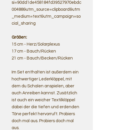
si=90dd1de458184fd39527970ebdc
00488&utm_source=clipboard&utm
_medium=text&utm_campaign=so
cial_sharing
Größen:
15 cm - Herz/Solarplexus
17 cm - Bauch/Rücken
21 cm - Bauch/Becken/Rücken
Im Set enthalten ist außerdem ein
hochwertiger Lederklöppel, mit
dem du Schalen anspielen, aber
auch Anreiben kannst. Zusätzlich
ist auch ein weicher Textilklöppel
dabei der die tiefen und erdenden
Töne perfekt hervorruft. Probiers
doch mal aus. Probiers doch mal
aus.