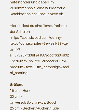
miteinander und geben im
Zusammenspiel eine wunderbare
Kombination der Frequenzen ab.
Hier findest du eine Tonaufnahme
der Schalen:
https://soundcloud.com/denny-
jakob/klangschalen-3er-set-39-kg-
antik?
si=373257fd38f941889accf6a3b802
1bcd&utm_source=clipboard&utm_
medium=text&utm_campaign=soci
al_sharing
Größen:
16 cm - Herz
20 cm -
Universal/Solarplexus/Bauch
25 cm - Becken/Rücken/Füße