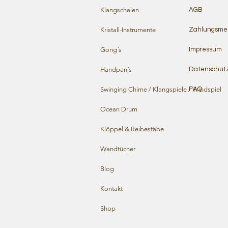
Klangschalen
AGB
Kristall-Instrumente
Zahlungsme
Gong´s
Impressum
Handpan´s
Datenschut
Swinging Chime / Klangspiele / Windspiel
FAQ
Ocean Drum
Klöppel & Reibestäbe
Wandtücher
Blog
Kontakt
Shop