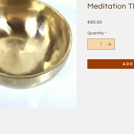
Meditation T
Price
€65.00
Quantity
*
Add