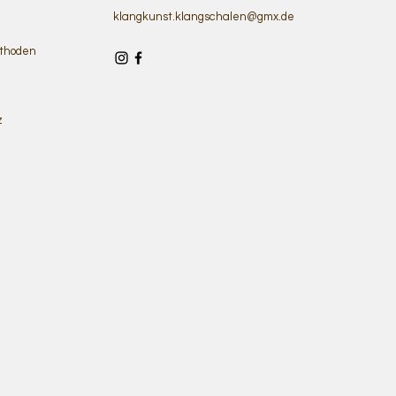
klangkunst.klangschalen@gmx.de
thoden
z