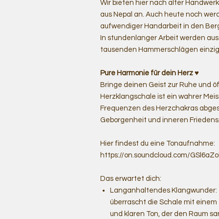
Wir bieten hier nach alter Handwe
aus Nepal an. Auch heute noch werd
aufwendiger Handarbeit in den Berg
In stundenlanger Arbeit werden au
tausenden Hammerschlägen einziga
Pure Harmonie für dein Herz ♥️
Bringe deinen Geist zur Ruhe und öf
Herzklangschale ist ein wahrer Meist
Frequenzen des Herzchakras abgest
Geborgenheit und inneren Friedens
Hier findest du eine Tonaufnahme:
https://on.soundcloud.com/GSl6a
Das erwartet dich:
Langanhaltendes Klangwunder: T
überrascht die Schale mit einem
und klaren Ton, der den Raum sanf