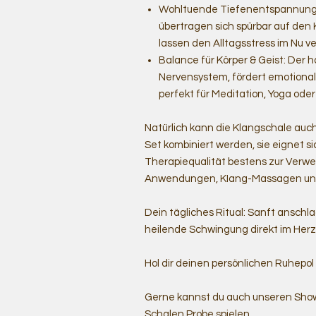
Wohltuende Tiefenentspannung:
übertragen sich spürbar auf den 
lassen den Alltagsstress im Nu ve
Balance für Körper & Geist: Der 
Nervensystem, fördert emotional
perfekt für Meditation, Yoga oder
Natürlich kann die Klangschale au
Set kombiniert werden, sie eignet 
Therapiequalität bestens zur Verw
Anwendungen, KIang-Massagen und
Dein tägliches Ritual: Sanft anschl
heilende Schwingung direkt im Herz
Hol dir deinen persönlichen Ruhepo
Gerne kannst du auch unseren Show
Schalen Probe spielen.