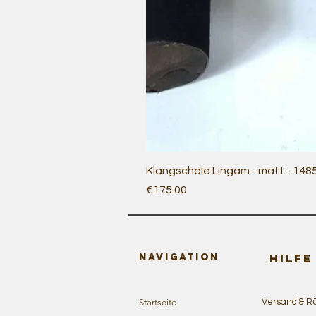
Klangschale Lingam - matt - 148
Price
€175.00
Navigation
HILFE
Startseite
Versand & R