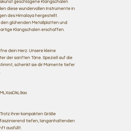
rkskunst geschlagene Klangschalen
en diese wundervollen Instrumente in
en des Himalaya hergestellt.
s den glühenden Metallplatten und
rtige Klangschalen erschaffen.
fne dein Herz. Unsere kleine
er der sanften Töne. Speziell auf die
immt, schenkt sie dir Momente tiefer
.
ZoMLXssDkL9ax
rotz ihrer kompakten Größe
 faszinierend tiefen, langanhaltenden
t ausfüllt.