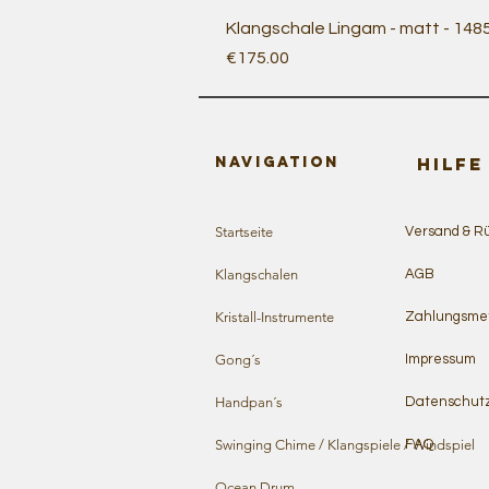
Klangschale Lingam - matt - 148
Price
€175.00
Navigation
HILFE
Startseite
Versand & R
Klangschalen
AGB
Kristall-Instrumente
Zahlungsme
Gong´s
Impressum
Handpan´s
Datenschut
Swinging Chime / Klangspiele / Windspiel
FAQ
Ocean Drum