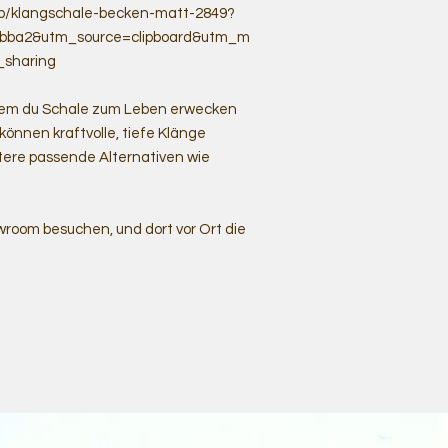
ob/klangschale-becken-matt-2849?
fbba2&utm_source=clipboard&utm_m
_sharing
t dem du Schale zum Leben erwecken
 können kraftvolle, tiefe Klänge
tere passende Alternativen wie
room besuchen, und dort vor Ort die