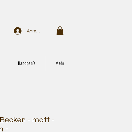
Anmelden
Handpan´s
Mehr
Becken - matt -
m -