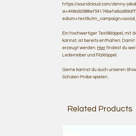
https://soundcloud.com/denny-jak
si=448a92986ef54174befa6ad69df
edium=text&utm_campaign=social
Ein hochwertiger Textilklöppel, mi
kannst, ist bereits enthalten. Damit
erzeugt werden.
Hier
findest du wei
Lederreiber und Filzklöppel.
Gerne kannst du auch unseren Show
Schalen Probe spielen.
Related Products