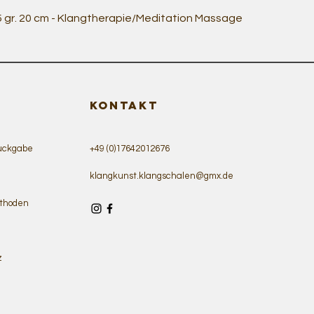
Quick View
5 gr. 20 cm - Klangtherapie/Meditation Massage
KONTAKT
ückgabe
+49 (0)17642012676
klangkunst.klangschalen@gmx.de
thoden
z