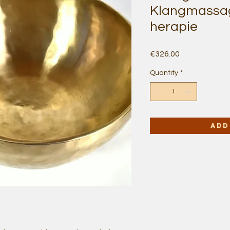
Klangmassag
herapie
Price
€326.00
Quantity
*
Add