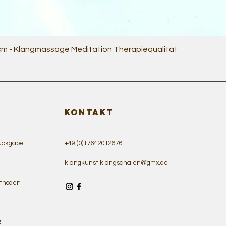
Quick View
 cm - Klangmassage Meditation Therapiequalität
KONTAKT
ückgabe
+49 (0)17642012676
klangkunst.klangschalen@gmx.de
thoden
z