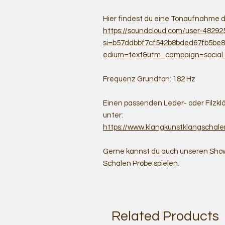
Hier findest du eine Tonaufnahme d
https://soundcloud.com/user-4829
si=b57ddbbf7cf542b8bded67fb5be
edium=text&utm_campaign=social
Frequenz Grundton: 182 Hz
Einen passenden Leder- oder Filzkl
unter:
https://www.klangkunstklangscha
Gerne kannst du auch unseren Show
Schalen Probe spielen.
Related Products