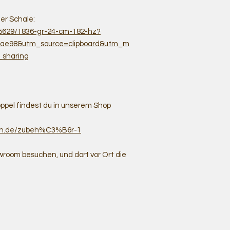
er Schale:
25629/1836-gr-24-cm-182-hz?
8ae98&utm_source=clipboard&utm_m
_sharing
öppel findest du in unserem Shop
len.de/zubeh%C3%B6r-1
room besuchen, und dort vor Ort die