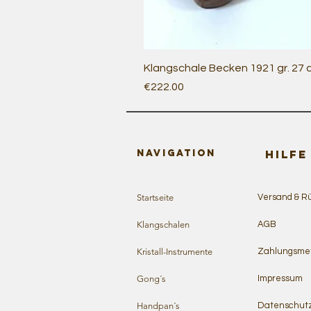
Klangschale Becken 1921 gr. 27
Price
€222.00
Navigation
HILFE
Startseite
Versand & R
Klangschalen
AGB
Kristall-Instrumente
Zahlungsme
Gong´s
Impressum
Handpan´s
Datenschut