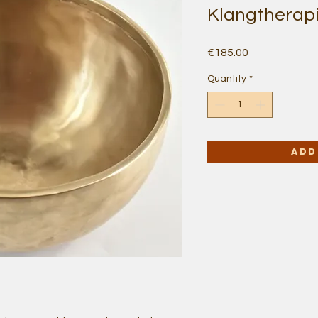
Klangtherap
Price
€185.00
Quantity
*
Add