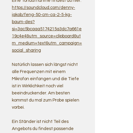
Eine Tonaufnahme findest du hier:
https://soundcloud.com/denny-
jakob/feng-50-cm-ca-2-5-kg-
baum-des?
si=3ac5bcaaa5174215a3dc7a661e
19c4e4&utm_source=clipboard&ut
m_medium=text&utm_campaign=
social_sharing
Natürlich lassen sich längst nicht
alle Frequenzen mit einem
Mikrofon einfangen und die Tiefe
ist in Wirklichkeit noch viel
beeindruckender. Am besten
kommst du mal zum Probe spielen
vorbei.
Ein Ständer ist nicht Teil des
Angebots du findest passende