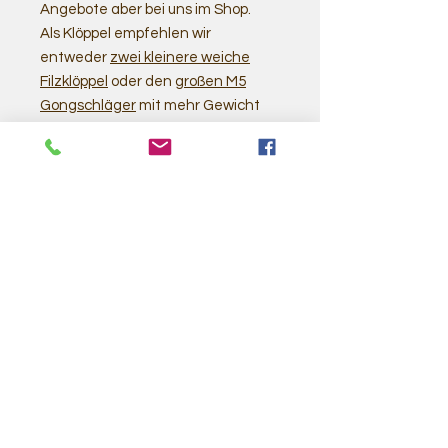
Angebote aber bei uns im Shop.
Als Klöppel empfehlen wir
entweder
zwei kleinere weiche
Filzklöppel
oder den
großen M5
Gongschläger
mit mehr Gewicht
und weicher Ummantelung.
Related
Products