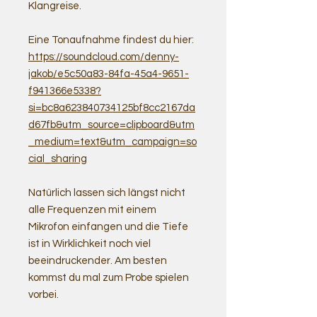
Klangreise.
Eine Tonaufnahme findest du hier:
https://soundcloud.com/denny-
jakob/e5c50a83-84fa-45a4-9651-
f941366e5338?
si=bc8a623840734125bf8cc2167da
d67fb&utm_source=clipboard&utm
_medium=text&utm_campaign=so
cial_sharing
Natürlich lassen sich längst nicht
alle Frequenzen mit einem
Mikrofon einfangen und die Tiefe
ist in Wirklichkeit noch viel
beeindruckender. Am besten
kommst du mal zum Probe spielen
vorbei.