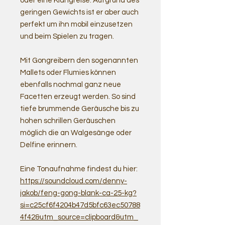
oder eine Klangreise. Aufgrund des
geringen Gewichts ist er aber auch
perfekt um ihn mobil einzusetzen
und beim Spielen zu tragen.
Mit Gongreibern den sogenannten
Mallets oder Flumies können
ebenfalls nochmal ganz neue
Facetten erzeugt werden. So sind
tiefe brummende Geräusche bis zu
hohen schrillen Geräuschen
möglich die an Walgesänge oder
Delfine erinnern.
Eine Tonaufnahme findest du hier:
https://soundcloud.com/denny-
jakob/feng-gong-blank-ca-25-kg?
si=c25cf6f4204b47d5bfc63ec50788
4f42&utm_source=clipboard&utm_