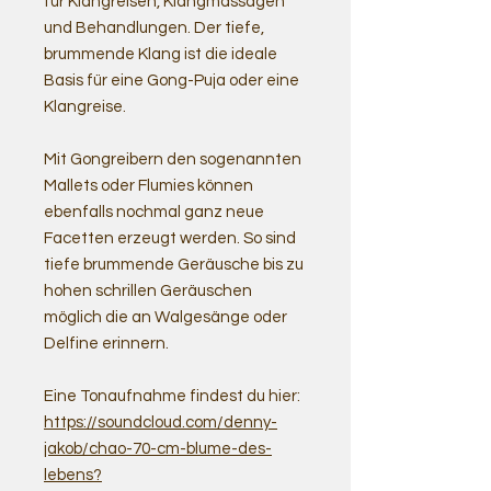
für Klangreisen, Klangmassagen
und Behandlungen. Der tiefe,
brummende Klang ist die ideale
Basis für eine Gong-Puja oder eine
Klangreise.
Mit Gongreibern den sogenannten
Mallets oder Flumies können
ebenfalls nochmal ganz neue
Facetten erzeugt werden. So sind
tiefe brummende Geräusche bis zu
hohen schrillen Geräuschen
möglich die an Walgesänge oder
Delfine erinnern.
Eine Tonaufnahme findest du hier:
https://soundcloud.com/denny-
jakob/chao-70-cm-blume-des-
lebens?