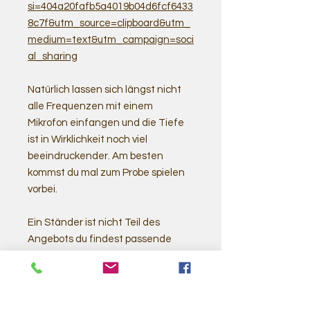
si=404a20fafb5a4019b04d6fcf6433
8c7f&utm_source=clipboard&utm_
medium=text&utm_campaign=soci
al_sharing
Natürlich lassen sich längst nicht
alle Frequenzen mit einem
Mikrofon einfangen und die Tiefe
ist in Wirklichkeit noch viel
beeindruckender. Am besten
kommst du mal zum Probe spielen
vorbei.
Ein Ständer ist nicht Teil des
Angebots du findest passende
Angebote aber bei uns im Shop.
Als Klöppel empfehlen wir
entweder
zwei kleinere weiche
Filzklöppel
oder den
großen M5