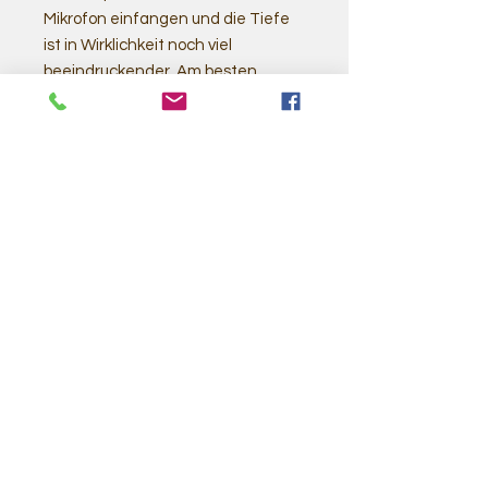
Mikrofon einfangen und die Tiefe
ist in Wirklichkeit noch viel
beeindruckender. Am besten
kommst du mal zum Probe spielen
vorbei.
Als Klöppel empfehlen wir einen
oder zwei weiche Filzklöppel.
Hier
findest du verschiedene Optionen
mit denen du deinen Gong zum
Leben erwecken kannst.
Ähnliche
Produkte