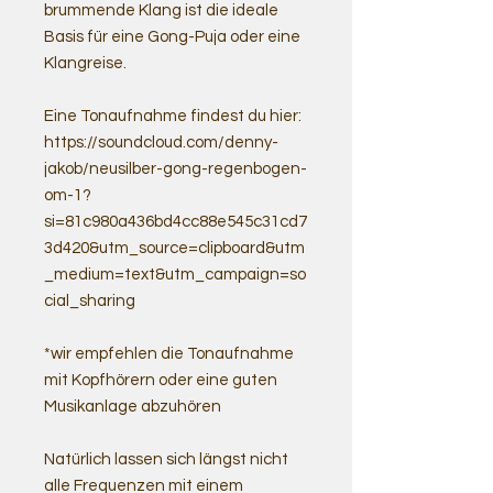
brummende Klang ist die ideale
Basis für eine Gong-Puja oder eine
Klangreise.
Eine Tonaufnahme findest du hier:
https://soundcloud.com/denny-
jakob/neusilber-gong-regenbogen-
om-1?
si=81c980a436bd4cc88e545c31cd7
3d420&utm_source=clipboard&utm
_medium=text&utm_campaign=so
cial_sharing
*wir empfehlen die Tonaufnahme
mit Kopfhörern oder eine guten
Musikanlage abzuhören
Natürlich lassen sich längst nicht
alle Frequenzen mit einem