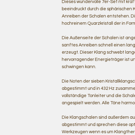
Dieses wundervolle 7er-Set mit kraft
beeindruckt durch die sphärischen 
Anreiben der Schalen entstehen. D
hochreinem Quarzkristall der in Fo
Die Außenseite der Schalen ist ange
sanftes Anreiben schnell einen lan
erzeugt. Dieser Klang schwebt lange
hervorragender Energieträger ist u
schwingen kann.
Die Noten der sieben Kristallklangs
abgestimmt und in 432 Hz zusammen
vollständige Tonleiter und die Sch
angespielt werden. Alle Töne harm
Die Klangschalen sind außerdem au
abgestimmt und sprechen diese opti
Werkzeugen wenn es um Klangther