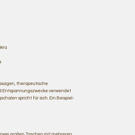
akra
a
assagen, therapeutische
nd Entspannungszwecke verwendet
chalen spricht für sich. Ein Beispiel-
n zwei großen Taschen mit mehreren