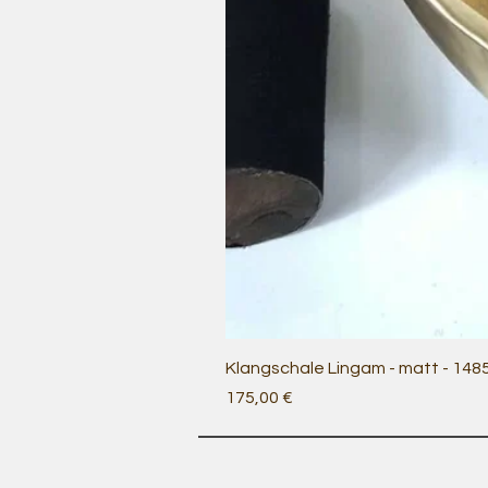
Klangschale Lingam - matt - 148
Preis
175,00 €