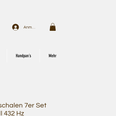
Anmelden
Handpan´s
Mehr
schalen 7er Set
l 432 Hz