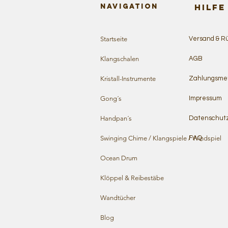
Navigation
HILFE
Startseite
Versand & R
Klangschalen
AGB
Kristall-Instrumente
Zahlungsme
Gong´s
Impressum
Handpan´s
Datenschut
Swinging Chime / Klangspiele / Windspiel
FAQ
Ocean Drum
Klöppel & Reibestäbe
Wandtücher
Blog