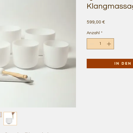
Klangmassag
Preis
599,00 €
Anzahl
*
In de