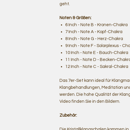
geht.
Noten & Größen:
6 Inch - Note B - Kronen-Chakra
7 Inch - Note A - Kopf-Chakra
8 Inch - Note G - Herz-Chakra
9 Inch - Note F - Solarplexus - Ch
10 Inch - Note E - Bauch-Chakra
11 Inch - Note D - Becken-Chakr
12 Inch - Note C - Sakral-Chakra
Das 7er-Set kann ideal für Klangm
Klangbehandlungen, Meditation u
werden. Die hohe Qualität der Klangs
Video finden Sie in den Bildern.
Zubehör:
Die Kristallklangschalen kommen i