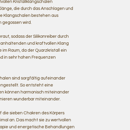
vollen Kristallklangschalen
Klänge, die durch das Anschlagen und
ie Klangschalen bestehen aus
rm gegossen wird.
raut, sodass der Silikonreiber durch
ganhaltenden und kraftvollen Klang
 im Raum, da der Quarzkristall ein
nd in sehr hohen Frequenzen
chalen sind sorgfältig aufeinander
gestellt. So entsteht eine
alen können harmonisch miteinander
onieren wunderbar miteinander.
f die sieben Chakren des Körpers
mal an. Das macht sie zu wertvollen
apie und energetische Behandlungen