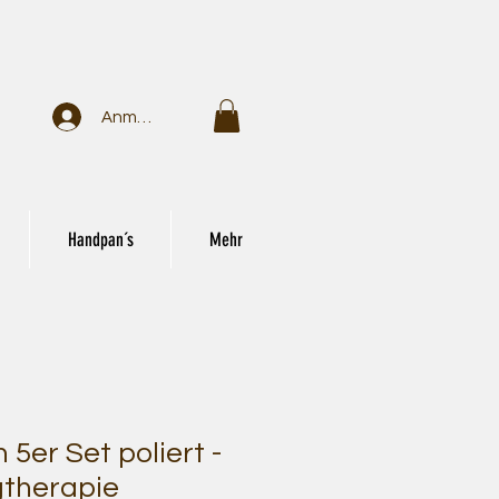
Anmelden
Handpan´s
Mehr
5er Set poliert -
gtherapie