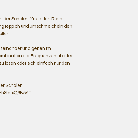
 der Schalen füllen den Raum,
angteppich und umschmeicheln den
allen.
iteinander und geben im
bination der Frequenzen ab, ideal
 lösen oder sich einfach nur den
er Schalen:
bAzh8huxQ6B5YT