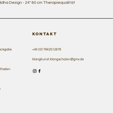
Schnellansicht
ha Design - 24" 60 cm Therapiequalität
KONTAKT
ückgabe
+49 (0)17642012676
klangkunst.klangschalen@gmx.de
thoden
z