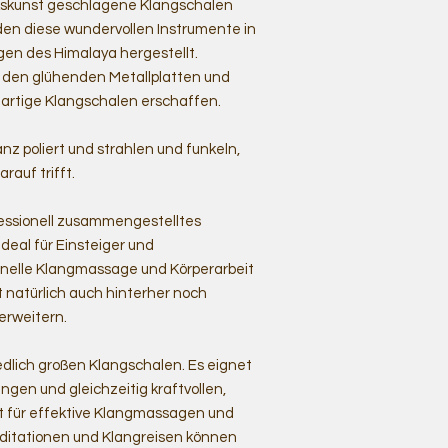
rkskunst geschlagene Klangschalen
en diese wundervollen Instrumente in
en des Himalaya hergestellt.
s den glühenden Metallplatten und
rtige Klangschalen erschaffen.
z poliert und strahlen und funkeln,
rauf trifft.
ofessionell zusammengestelltes
deal für Einsteiger und
ionelle Klangmassage und Körperarbeit
t natürlich auch hinterher noch
erweitern.
edlich großen Klangschalen. Es eignet
ängen und gleichzeitig kraftvollen,
 für effektive Klangmassagen und
ditationen und Klangreisen können