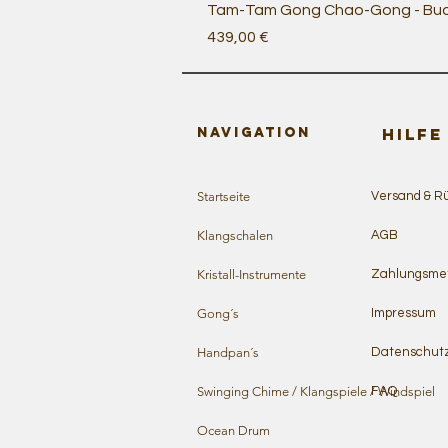
Tam-Tam Gong Chao-Gong - Budd
Preis
439,00 €
Navigation
HILFE
Startseite
Versand & R
Klangschalen
AGB
Kristall-Instrumente
Zahlungsme
Gong´s
Impressum
Handpan´s
Datenschut
Swinging Chime / Klangspiele / Windspiel
FAQ
Ocean Drum