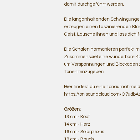
damit durchgeführt werden.
Die langanhaltenden Schwingungen
erzeugen einen faszinierenden Kl
Geist. Lausche Ihnen und lass dich f
Die Schalen harmonieren perfekt m
Zusammenspiel eine wunderbare Kom
um Verspannungen und Blockaden zu
Tönen hinzugeben.
Hier findest du eine Tonaufnahme d
https://on.soundcloud.com/Q7ud
Größen:
13 cm - Kopf
14 cm - Herz
16 cm - Solarplexus
18 cm - Bauch