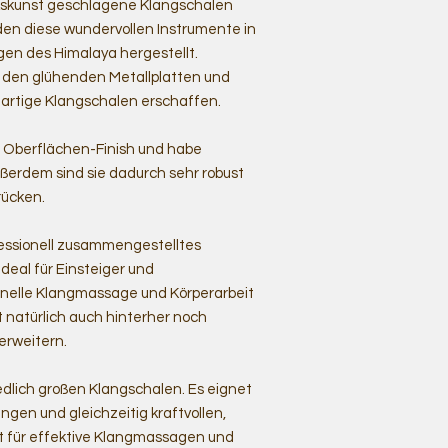
rkskunst geschlagene Klangschalen
en diese wundervollen Instrumente in
en des Himalaya hergestellt.
s den glühenden Metallplatten und
rtige Klangschalen erschaffen.
 Oberflächen-Finish und habe
ßerdem sind sie dadurch sehr robust
rücken.
ofessionell zusammengestelltes
deal für Einsteiger und
ionelle Klangmassage und Körperarbeit
t natürlich auch hinterher noch
erweitern.
edlich großen Klangschalen. Es eignet
ängen und gleichzeitig kraftvollen,
 für effektive Klangmassagen und