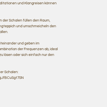
ditationen und Klangreisen können
 der Schalen füllen den Raum,
angteppich und umschmeicheln den
allen.
iteinander und geben im
bination der Frequenzen ab, ideal
 lösen oder sich einfach nur den
er Schalen:
ggJfBCuSgt7SN