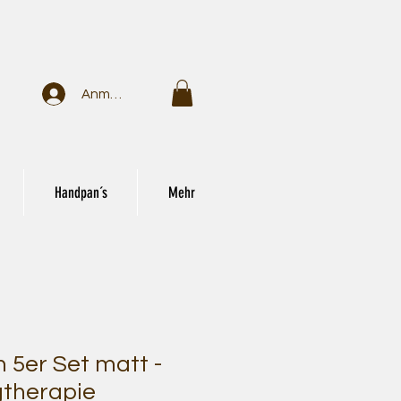
Anmelden
Handpan´s
Mehr
 5er Set matt -
gtherapie