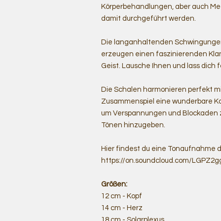
Körperbehandlungen, aber auch Me
damit durchgeführt werden.
Die langanhaltenden Schwingungen
erzeugen einen faszinierenden Kl
Geist. Lausche Ihnen und lass dich f
Die Schalen harmonieren perfekt m
Zusammenspiel eine wunderbare Kom
um Verspannungen und Blockaden zu
Tönen hinzugeben.
Hier findest du eine Tonaufnahme d
https://on.soundcloud.com/LGPZ2
Größen:
12 cm - Kopf
14 cm - Herz
18 cm - Solarplexus