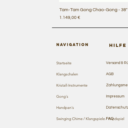
Tam-Tam Gong Chao-Gong - 38" /
Preis
1.149,00 €
Navigation
HILFE
Startseite
Versand & R
Klangschalen
AGB
Kristall-Instrumente
Zahlungsme
Gong´s
Impressum
Handpan´s
Datenschut
Swinging Chime / Klangspiele / Windspiel
FAQ