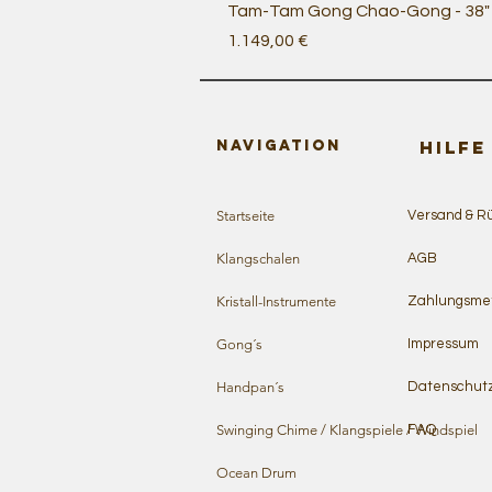
Tam-Tam Gong Chao-Gong - 38" /
Preis
1.149,00 €
Navigation
HILFE
Startseite
Versand & R
Klangschalen
AGB
Kristall-Instrumente
Zahlungsme
Gong´s
Impressum
Handpan´s
Datenschut
Swinging Chime / Klangspiele / Windspiel
FAQ
Ocean Drum