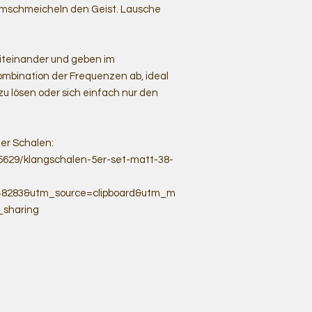
umschmeicheln den Geist. Lausche
iteinander und geben im
bination der Frequenzen ab, ideal
 lösen oder sich einfach nur den
er Schalen:
5629/klangschalen-5er-set-matt-38-
48283&utm_source=clipboard&utm_m
_sharing