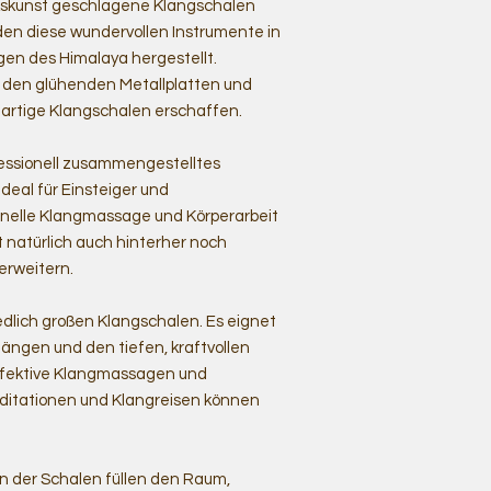
rkskunst geschlagene Klangschalen
en diese wundervollen Instrumente in
en des Himalaya hergestellt.
s den glühenden Metallplatten und
rtige Klangschalen erschaffen.
ofessionell zusammengestelltes
deal für Einsteiger und
ionelle Klangmassage und Körperarbeit
t natürlich auch hinterher noch
erweitern.
edlich großen Klangschalen. Es eignet
längen und den tiefen, kraftvollen
ffektive Klangmassagen und
ditationen und Klangreisen können
 der Schalen füllen den Raum,