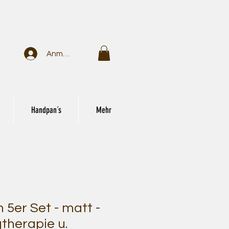
Anmelden
Handpan´s
Mehr
 5er Set - matt -
gtherapie u.