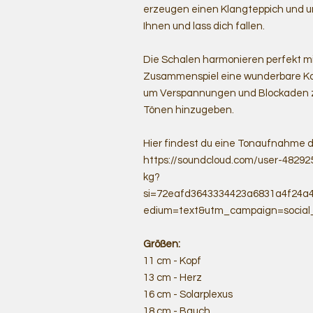
erzeugen einen Klangteppich und 
Ihnen und lass dich fallen.
Die Schalen harmonieren perfekt m
Zusammenspiel eine wunderbare Kom
um Verspannungen und Blockaden zu
Tönen hinzugeben.
Hier findest du eine Tonaufnahme d
https://soundcloud.com/user-48292
kg?
si=72eafd3643334423a6831a4f24a
edium=text&utm_campaign=social
Größen:
11 cm - Kopf
13 cm - Herz
16 cm - Solarplexus
18 cm - Bauch