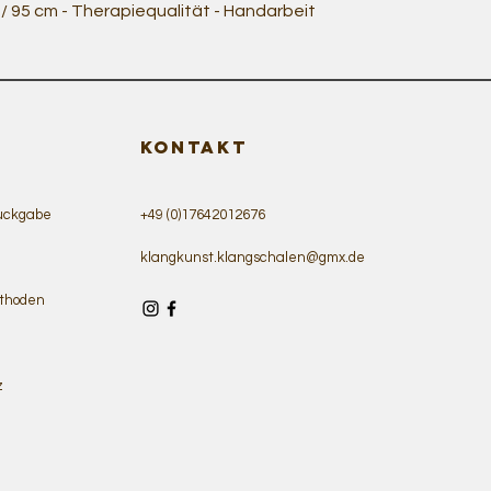
Schnellansicht
 95 cm - Therapiequalität - Handarbeit
KONTAKT
ückgabe
+49 (0)17642012676
klangkunst.klangschalen@gmx.de
thoden
z