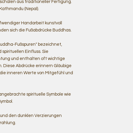
halen aus traditioneller Fertigung.
 Kathmandu (Nepal).
fwendiger Handarbeit kunstvoll
 finden sich die Fußabdrücke Buddhas.
"Buddha-Fußspuren" bezeichnet,
pirituellen Einfluss. Sie
tung und enthalten oft wichtige
n. Diese Abdrücke erinnern Gläubige
die inneren Werte von Mitgefühl und
 angebrachte spirituelle Symbole wie
Symbol.
g und den dunklen Verzierungen
rahlung.