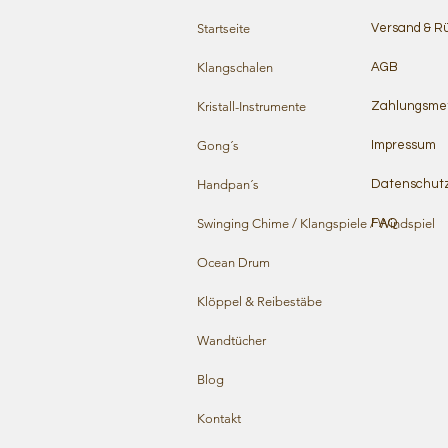
Startseite
Versand & R
Klangschalen
AGB
Kristall-Instrumente
Zahlungsme
Gong´s
Impressum
Handpan´s
Datenschut
Swinging Chime / Klangspiele / Windspiel
FAQ
Ocean Drum
Klöppel & Reibestäbe
Wandtücher
Blog
Kontakt