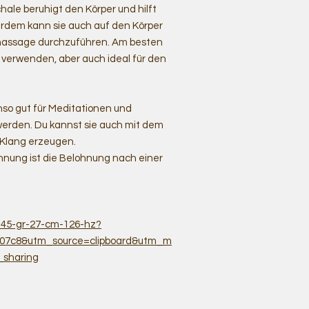
chale beruhigt den Körper und hilft
erdem kann sie auch auf den Körper
gmassage durchzuführen. Am besten
 verwenden, aber auch ideal für den
nso gut für Meditationen und
werden. Du kannst sie auch mit dem
 Klang erzeugen.
nnung ist die Belohnung nach einer
145-gr-27-cm-126-hz?
107c8&utm_source=clipboard&utm_m
_sharing