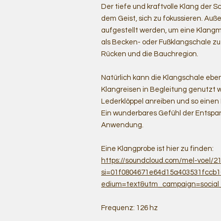
Der tiefe und kraftvolle Klang der S
dem Geist, sich zu fokussieren. Auß
aufgestellt werden, um eine Klan
als Becken- oder Fußklangschale zu
Rücken und die Bauchregion.
Natürlich kann die Klangschale ebe
Klangreisen in Begleitung genutzt 
Lederklöppel anreiben und so einen
Ein wunderbares Gefühl der Entspa
Anwendung.
Eine Klangprobe ist hier zu finden:
https://soundcloud.com/mel-voel/2
si=01f0804671e64d15a403531fccb
edium=text&utm_campaign=social
Frequenz: 126 hz