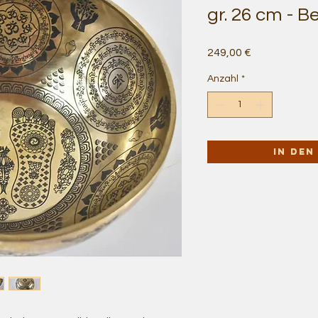
gr. 26 cm - 
Preis
249,00 €
Anzahl
*
In de