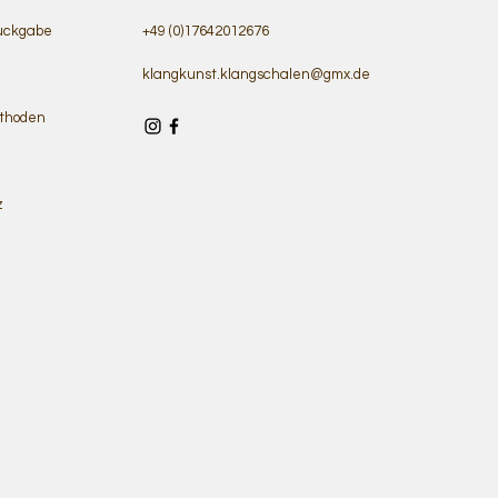
ückgabe
+49 (0)17642012676
klangkunst.klangschalen@gmx.de
thoden
z