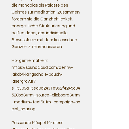
die Mandalas als Paläste des
Geistes zur Meditation. Zusammen
fördern sie die Ganzheitlichkeit,
energetische Strukturierung und
helfen dabei, das individuelle
Bewusstsein mit dem kosmischen
Ganzen zu harmonisieren.
Hör gerne mal rein:
https://soundcloud.com/denny-
jakob/klangschale-bauch-
lasergravur?
si=5309a15ea0d2431e962f4245c04
528bd&utm_source=clipboard&utm
_medium=text&utm_campaign=so
cial_sharing
Passende Klöppel für diese