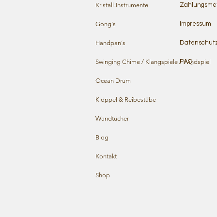
Kristall-Instrumente
Zahlungsme
Gong´s
Impressum
Handpan´s
Datenschut
Swinging Chime / Klangspiele / Windspiel
FAQ
Ocean Drum
Klöppel & Reibestäbe
Wandtücher
Blog
Kontakt
Shop