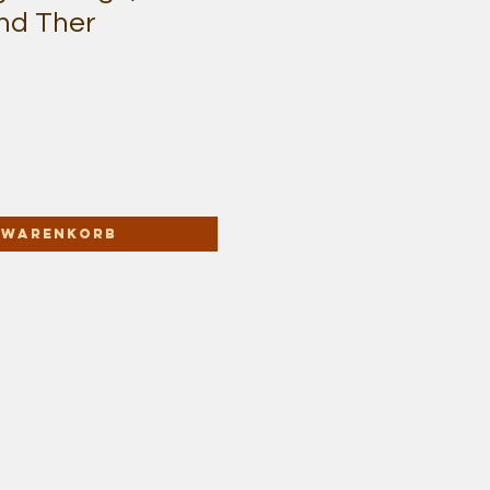
nd Ther
n Warenkorb