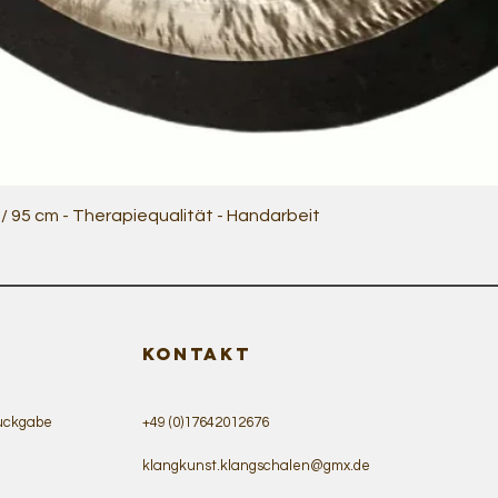
Schnellansicht
 95 cm - Therapiequalität - Handarbeit
KONTAKT
ückgabe
+49 (0)17642012676
klangkunst.klangschalen@gmx.de