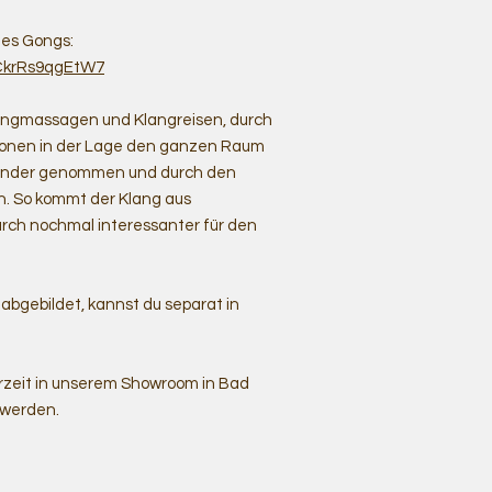
des Gongs:
ZCkrRs9qgEtW7
Klangmassagen und Klangreisen, durch
ationen in der Lage den ganzen Raum
Ständer genommen und durch den
. So kommt der Klang aus
rch nochmal interessanter für den
bgebildet, kannst du separat in
rzeit in unserem Showroom in Bad
 werden.