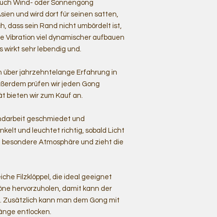
auch Wind- oder Sonnengong
ien und wird dort für seinen satten,
h, dass sein Rand nicht umbördelt ist,
e Vibration viel dynamischer aufbauen
 wirkt sehr lebendig und.
 über jahrzehntelange Erfahrung in
ußerdem prüfen wir jeden Gong
t bieten wir zum Kauf an.
ndarbeit geschmiedet und
nkelt und leuchtet richtig, sobald Licht
nz besondere Atmosphäre und zieht die
he Filzklöppel, die ideal geeignet
 Töne hervorzuholen, damit kann der
. Zusätzlich kann man dem Gong mit
änge entlocken.