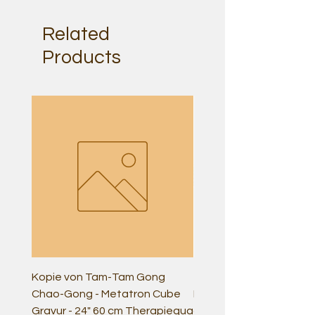
Related
Products
Kopie von Tam-Tam Gong
Tam-Tam Gong Chao-G
Chao-Gong - Metatron Cube
Metatron Cube Gravur -
Gravur - 24" 60 cm Therapiequa
cm Therapiequalität