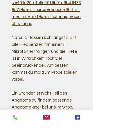
si=404a20fafb5a4019b04d6fcf6433
8c7f&utm_source=clipboard&utm_
medium=text&utm_campaign=soci
al_sharing
Natürlich lassen sich längst nicht
alle Frequenzen mit einem
Mikrofon einfangen und die Tiefe
ist in Wirklichkeit noch viel
beeindruckender. Am besten
kommst du mal zum Probe spielen
vorbei.
Ein Ständer ist nicht Teil des
Angebots du findest passende
Angebote aber bei uns im Shop.
Als Klöppel empfehlen wir
entweder
zwei kleinere weiche
Filzklöppel
oder den
großen M5