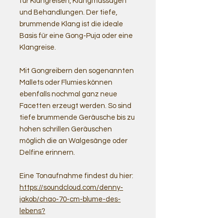
für Klangreisen, Klangmassagen
und Behandlungen. Der tiefe,
brummende Klang ist die ideale
Basis für eine Gong-Puja oder eine
Klangreise.
Mit Gongreibern den sogenannten
Mallets oder Flumies können
ebenfalls nochmal ganz neue
Facetten erzeugt werden. So sind
tiefe brummende Geräusche bis zu
hohen schrillen Geräuschen
möglich die an Walgesänge oder
Delfine erinnern.
Eine Tonaufnahme findest du hier:
https://soundcloud.com/denny-
jakob/chao-70-cm-blume-des-
lebens?