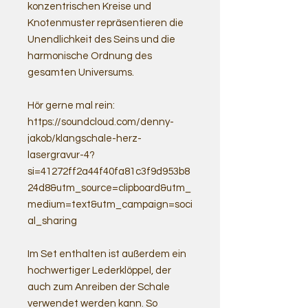
konzentrischen Kreise und
Knotenmuster repräsentieren die
Unendlichkeit des Seins und die
harmonische Ordnung des
gesamten Universums.
Hör gerne mal rein:
https://soundcloud.com/denny-
jakob/klangschale-herz-
lasergravur-4?
si=41272ff2a44f40fa81c3f9d953b8
24d8&utm_source=clipboard&utm_
medium=text&utm_campaign=soci
al_sharing
Im Set enthalten ist außerdem ein
hochwertiger Lederklöppel, der
auch zum Anreiben der Schale
verwendet werden kann. So