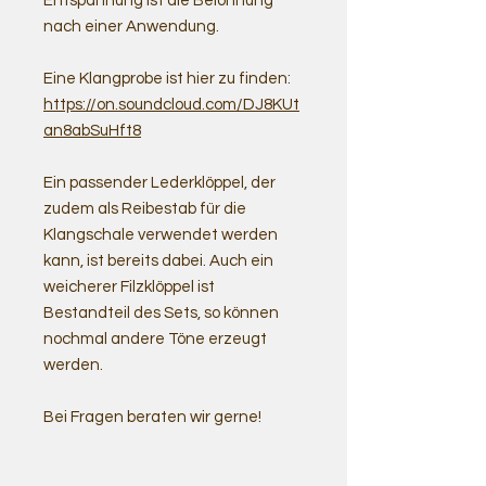
Entspannung ist die Belohnung
nach einer Anwendung.
Eine Klangprobe ist hier zu finden:
https://on.soundcloud.com/DJ8KUt
an8abSuHft8
Ein passender Lederklöppel, der
zudem als Reibestab für die
Klangschale verwendet werden
kann, ist bereits dabei. Auch ein
weicherer Filzklöppel ist
Bestandteil des Sets, so können
nochmal andere Töne erzeugt
werden.
Bei Fragen beraten wir gerne!